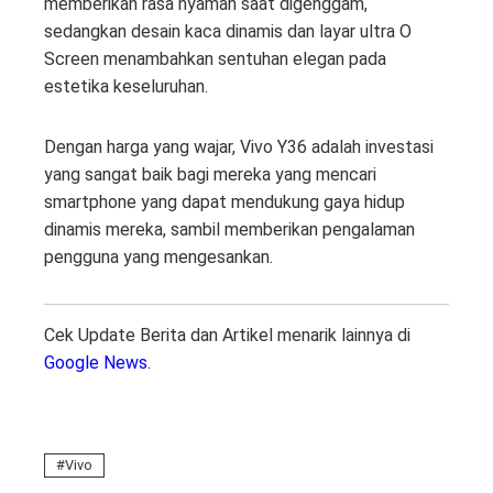
memberikan rasa nyaman saat digenggam,
sedangkan desain kaca dinamis dan layar ultra O
Screen menambahkan sentuhan elegan pada
estetika keseluruhan.
Dengan harga yang wajar, Vivo Y36 adalah investasi
yang sangat baik bagi mereka yang mencari
smartphone yang dapat mendukung gaya hidup
dinamis mereka, sambil memberikan pengalaman
pengguna yang mengesankan.
Cek Update Berita dan Artikel menarik lainnya di
Google News
.
Vivo