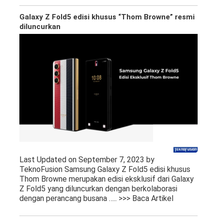
Galaxy Z Fold5 edisi khusus “Thom Browne” resmi
diluncurkan
Last Updated on September 7, 2023 by
TeknoFusion Samsung Galaxy Z Fold5 edisi khusus
Thom Browne merupakan edisi eksklusif dari Galaxy
Z Fold5 yang diluncurkan dengan berkolaborasi
dengan perancang busana
….. >>> Baca Artikel