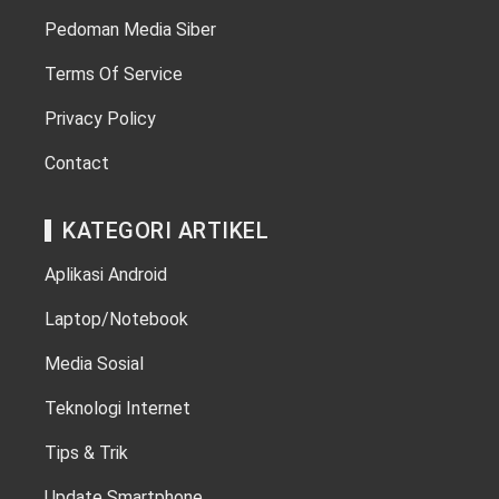
Pedoman Media Siber
Terms Of Service
Privacy Policy
Contact
KATEGORI ARTIKEL
Aplikasi Android
Laptop/Notebook
Media Sosial
Teknologi Internet
Tips & Trik
Update Smartphone