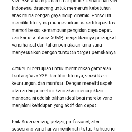
Vivo Y36 adalah jajaran smartphone terbaru dari Vivo
Indonesia, dirancang untuk memenuhi kebutuhan
anak muda dengan gaya hidup dinamis. Ponsel ini
memiliki fitur yang mengesankan seperti kapasitas
memori besar, kemampuan pengisian daya cepat,
dan kamera utama 50MP, menjadikannya perangkat
yang handal dan tahan pemakaian lama yang
menyesuaikan dengan tuntutan target pemakainya.
Artikel ini bertujuan untuk memberikan gambaran
tentang Vivo Y36 dan fitur-fiturnya, spesifikasi,
keuntungan, dan manfaat. Dengan meneliti aspek
utama dari ponsel ini, kami akan menunjukkan
mengapa ini adalah pilihan ideal bagi mereka yang
menjalani kehidupan yang aktif dan cepat.
Baik Anda seorang pelajar, profesional, atau
seseorang yang hanya menikmati tetap terhubung