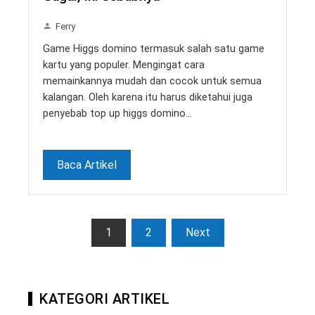
Ferry
Game Higgs domino termasuk salah satu game
kartu yang populer. Mengingat cara
memainkannya mudah dan cocok untuk semua
kalangan. Oleh karena itu harus diketahui juga
penyebab top up higgs domino…
Baca Artikel
Paginasi
1
2
Next
pos
KATEGORI ARTIKEL