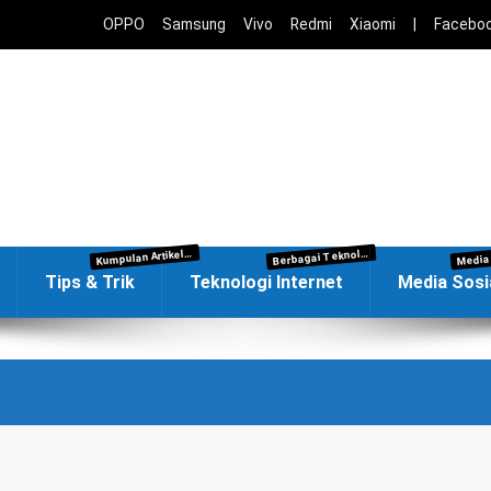
OPPO
Samsung
Vivo
Redmi
Xiaomi
|
Facebo
umpulan Artikel Tips dan Trik Teknologi seputar dunia digital yang meliputi tips trik menggunakan smartphone dan gadget, aplikasi ponsel pintar Android dan iPhone, solusi masalah di handphone Android dan iPhone, bermain game, update software Windows dan MacOS serta banyak lagi tips trik teknologi internet lainnya.
erbagai Teknologi Internet dibahas disini, termasuk Mesin Pencari (Google, Bing), Browser (Chrome, FireFox, Edge, Brave), Layanan Email (Gmail, Outlook, AOL), Cloud (Google Drive, Microsoft OneDrive), Google Classroom, Zoom, VPN dan masalah Privasi pengguna Internet.
K
B
Tips & Trik
Teknologi Internet
Media Sosi