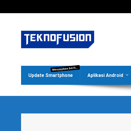
enyajikan berita terbaru di dunia teknologi Android dan iOS, produk baru smartphone, smartwatch, gadgets, kamera digital, digital photography, graphic editing dan update promo operator seluler (Telkomsel, XL Axiata, Indosat Ooredoo, SmartFren) serta aturan dan kebijakan di dunia bisnis bidang teknologi.
M
Update Smartphone
Aplikasi Android