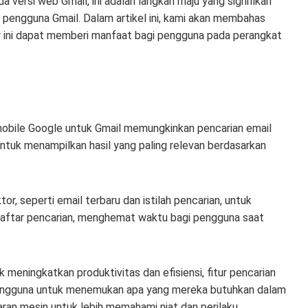
a versi web Gmail, ini adalah langkah maju yang signifikan
pengguna Gmail. Dalam artikel ini, kami akan membahas
tur ini dapat memberi manfaat bagi pengguna pada perangkat
 mobile Google untuk Gmail memungkinkan pencarian email
ntuk menampilkan hasil yang paling relevan berdasarkan
, seperti email terbaru dan istilah pencarian, untuk
s daftar pencarian, menghemat waktu bagi pengguna saat
meningkatkan produktivitas dan efisiensi, fitur pencarian
 pengguna untuk menemukan apa yang mereka butuhkan dalam
an mesin untuk lebih memahami niat dan perilaku