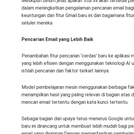
Meskipun belum jelas apakah fitur ini akan tersedia pad
dalam meningkatkan pengalaman pencarian email bagi 
keuntungan dari fitur Gmail baru ini dan bagaimana fi
seluler mereka.
Pencarian Email yang Lebih Baik
Penambahan fitur pencarian ‘cerdas’ baru ke aplikasi
yang lebih efisien dengan menggunakan teknologi AI u
istilah pencarian dan faktor terkait lainnya.
Model pembelajaran mesin menggunakan berbagai faktor
menampilkan hasil yang paling relevan di bagian ata
mencari email tertentu dengan kata kunci tertentu.
Sebagai bagian dari upaya terus-menerus Google untuk 
baru ini dirancang untuk membuat lebih mudah bagi
email yang disimpan.Dengan memanfaatkan pembelajar