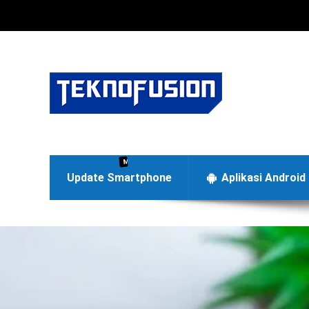
Menyajikan berita terbaru di dunia teknologi Android dan
Update Smartphone
Aplikasi Android