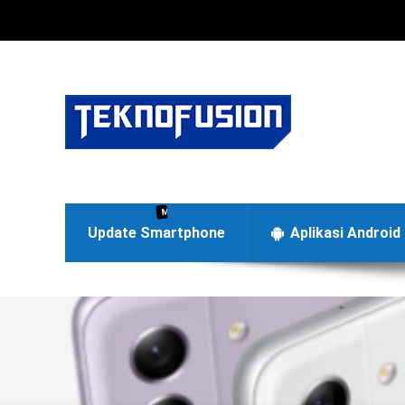
Menyajikan berita terbaru di dunia teknologi Android dan
Update Smartphone
Aplikasi Android