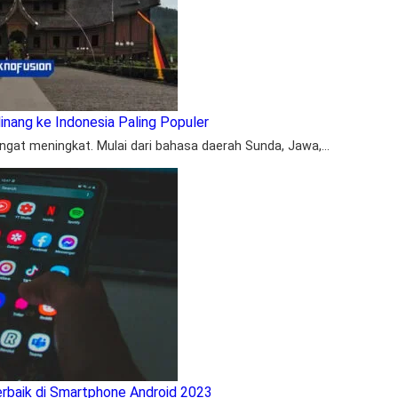
inang ke Indonesia Paling Populer
angat meningkat. Mulai dari bahasa daerah Sunda, Jawa,…
erbaik di Smartphone Android 2023