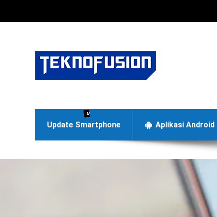
Menyajikan berita terbaru di dunia teknologi Android dan
Update Smartphone
Aplikasi Android